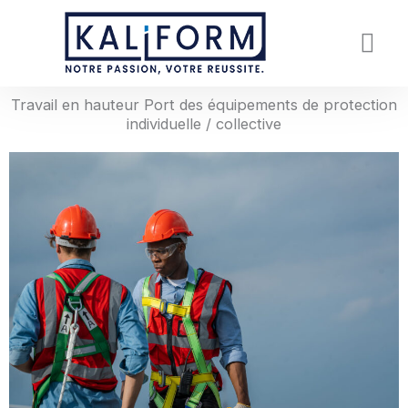
Aller
au
contenu
Nos Formatio
Qui sommes Nous
Travail en hauteur Port des équipements de protection
individuelle / collective